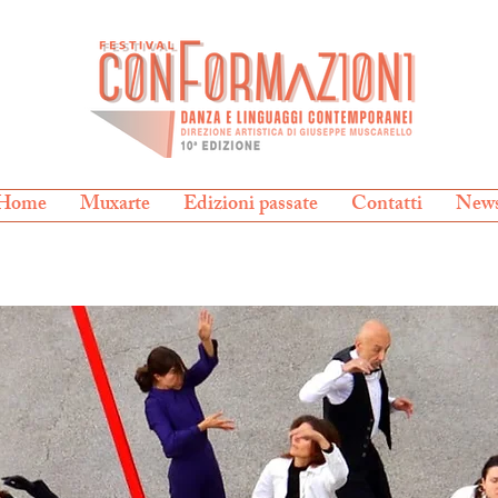
Home
Muxarte
Edizioni passate
Contatti
New