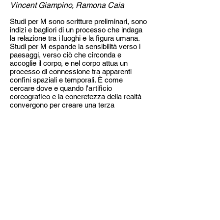
Vincent Giampino, Ramona Caia
Studi per M sono scritture preliminari, sono
indizi e bagliori di un processo che indaga
la relazione tra i luoghi e la figura umana.
Studi per M espande la sensibilità verso i
paesaggi, verso ciò che circonda e
accoglie il corpo, e nel corpo attua un
processo di connessione tra apparenti
confini spaziali e temporali. È come
cercare dove e quando l'artificio
coreografico e la concretezza della realtà
convergono per creare una terza
dimensione, un incontro che straborda.
Come lavorare ad un percorso
coreografico puro e aprirlo alla spazialità
del reale a partire dal corpo come
elemento che unisce e che sconfina. Studi
per M sono azioni site-specific, in solo o in
duetto, all’interno delle quali risiede
Madeleine, nuova produzione di Tansini,
plasmata da questo ricco intreccio di
incontri e visioni. Un processo rizomatico
che nutre profondamente Madeleine,
permettendo al lavoro di aprirsi, perdersi e
poi ritrovarsi.