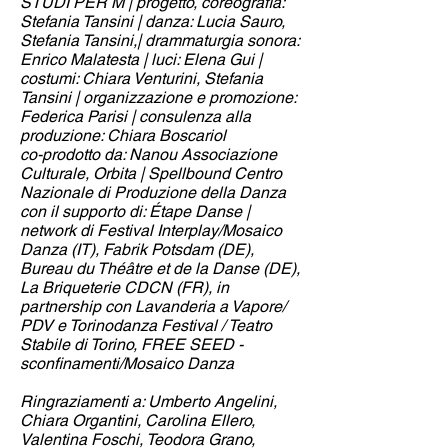
STUDI PER M | progetto, coreografia:
Stefania Tansini | danza: Lucia Sauro,
Stefania Tansini,| drammaturgia sonora:
Enrico Malatesta | luci: Elena Gui |
costumi: Chiara Venturini, Stefania
Tansini | organizzazione e promozione:
Federica Parisi | consulenza alla
produzione: Chiara Boscariol
co-prodotto da: Nanou Associazione
Culturale, Orbita | Spellbound Centro
Nazionale di Produzione della Danza
con il supporto di: Étape Danse |
network di Festival Interplay/Mosaico
Danza (IT), Fabrik Potsdam (DE),
Bureau du Théâtre et de la Danse (DE),
La Briqueterie CDCN (FR), in
partnership con Lavanderia a Vapore/
PDV e Torinodanza Festival / Teatro
Stabile di Torino, FREE SEED -
sconfinamenti/Mosaico Danza
Ringraziamenti a: Umberto Angelini,
Chiara Organtini, Carolina Ellero,
Valentina Foschi, Teodora Grano,